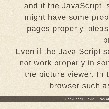
and if the JavaScript i
might have some probl
pages properly, pleas
b
Even if the Java Script s
not work properly in 
the picture viewer. In 
browser such a
Copyright© Slavic-Eurasia